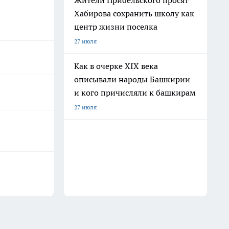
Жители Прибельского просят
Хабирова сохранить школу как
центр жизни поселка
27 июля
Как в очерке XIX века
описывали народы Башкирии
и кого причисляли к башкирам
27 июля