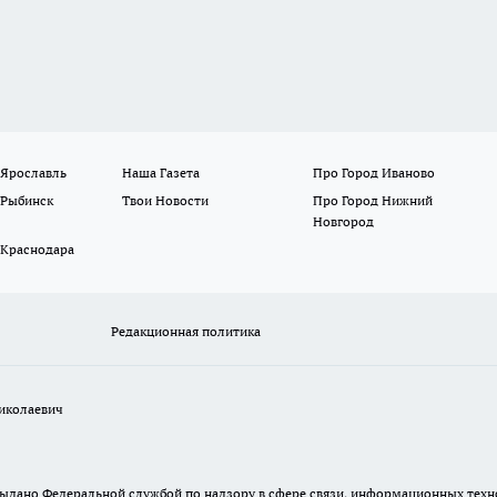
 Ярославль
Наша Газета
Про Город Иваново
 Рыбинск
Твои Новости
Про Город Нижний
Новгород
 Краснодара
Редакционная политика
иколаевич
. выдано Федеральной службой по надзору в сфере связи, информационных те