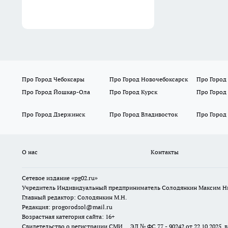
Про Город Чебоксары
Про Город Новочебоксарск
Про Город
Про Город Йошкар-Ола
Про Город Курск
Про Город
Про Город Дзержинск
Про Город Владивосток
Про Город
О нас
Контакты
Сетевое издание «pg02.ru»
Учредитель Индивидуальный предприниматель Солодянкин Максим Н
Главный редактор: Солодянкин М.Н.
Редакция: progorodsol@mail.ru
Возрастная категория сайта: 16+
Свидетельство о регистрации СМИ ЭЛ № ФС 77 - 90242 от 22.10.2025