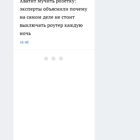
Хватит мучить розетку:
эксперты объяснили почему
на самом деле не стоит
выключать роутер каждую
ночь
16:40
Башкирия представит 62
опорных пункта на форуме
«Города будущего»
16:23
Эксперт назвал главные
провокации, к которым
готовятся на выборах в
Башкирии
16:04