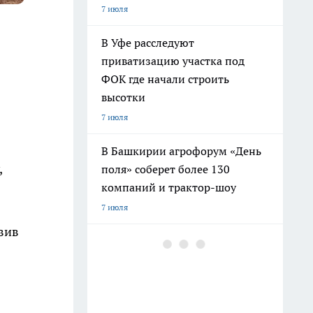
7 июля
В Уфе расследуют
приватизацию участка под
ФОК где начали строить
высотки
7 июля
В Башкирии агрофорум «День
,
поля» соберет более 130
компаний и трактор-шоу
7 июля
вив
Уфа возглавила список городов
Башкирии с самым высоким
загрязнением воздуха
7 июля