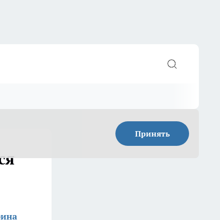
Принять
ся
фина