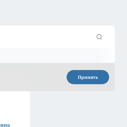
Принять
фина