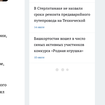
В Стерлитамаке не назвали
сроки ремонта предаварийного
путепровода на Технической
14 июля
ии,
Башкортостан вошел в число
самых активных участников
конкурса «Родная игрушка»
10 июля
е,
В Башкирии обновят
электронную запись в школы и
колледжи с новыми
ного
функциями
рял
27 июля