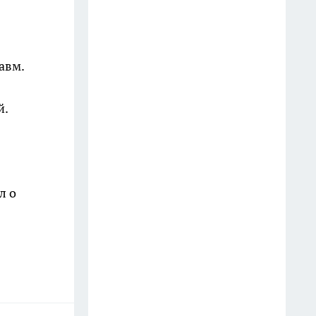
Жители Прибельского просят
Хабирова сохранить школу как
центр жизни поселка
27 июля
авм.
Электромонтер из
й.
башкирского села выиграл
миллион и приблизил
новоселье
13 июля
л о
Как в очерке XIX века
описывали народы Башкирии
и кого причисляли к башкирам
27 июля