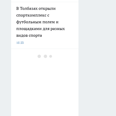
В Толбазах открыли
спорткомплекс с
футбольным полем и
площадками для разных
видов спорта
15:23
В Башкирии к «Поездам
здоровья» впервые
присоединились наркологи
для профилактики
зависимостей
15:04
Неделя в русском плацкарте
глазами иностранца: почему
эта поездка до Владивостока