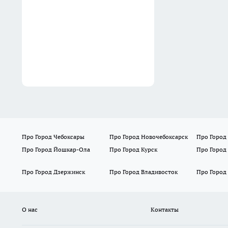
стала для него шоком
14:40
Про Город Чебоксары
Про Город Новочебоксарск
Про Город
Про Город Йошкар-Ола
Про Город Курск
Про Город
Про Город Дзержинск
Про Город Владивосток
Про Город
О нас
Контакты