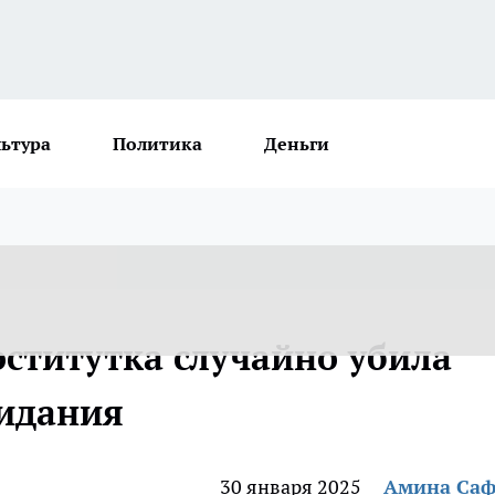
льтура
Политика
Деньги
оститутка случайно убила
видания
30 января 2025
Амина Са