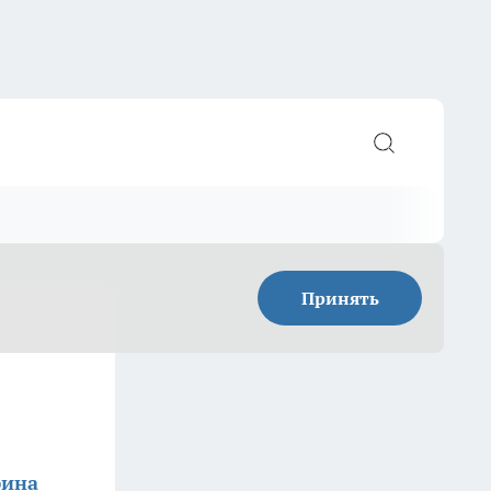
Принять
фина