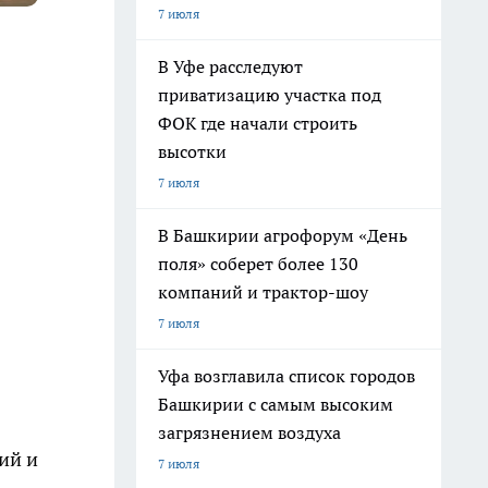
7 июля
В Уфе расследуют
приватизацию участка под
ФОК где начали строить
высотки
7 июля
В Башкирии агрофорум «День
поля» соберет более 130
компаний и трактор-шоу
7 июля
Уфа возглавила список городов
Башкирии с самым высоким
загрязнением воздуха
ий и
7 июля