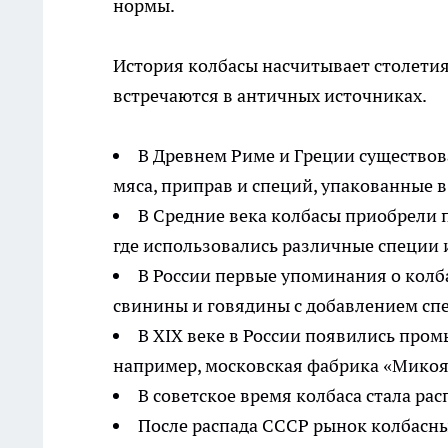
нормы.
История колбасы насчитывает столети
встречаются в античных источниках.
В Древнем Риме и Греции существов
мяса, приправ и специй, упакованные 
В Средние века колбасы приобрели п
где использовались различные специи 
В России первые упоминания о колбас
свинины и говядины с добавлением сп
В XIX веке в России появились про
например, московская фабрика «Микоян
В советское время колбаса стала р
После распада СССР рынок колбасны