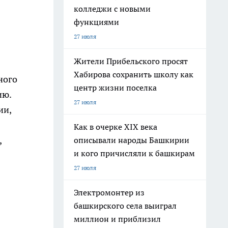
колледжи с новыми
функциями
27 июля
Жители Прибельского просят
Хабирова сохранить школу как
ного
центр жизни поселка
ию.
27 июля
ии,
Как в очерке XIX века
,
описывали народы Башкирии
и кого причисляли к башкирам
27 июля
Электромонтер из
башкирского села выиграл
миллион и приблизил