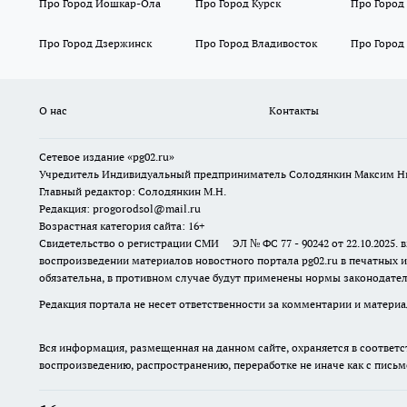
Про Город Йошкар-Ола
Про Город Курск
Про Город
Про Город Дзержинск
Про Город Владивосток
Про Город
О нас
Контакты
Сетевое издание «pg02.ru»
Учредитель Индивидуальный предприниматель Солодянкин Максим Н
Главный редактор: Солодянкин М.Н.
Редакция: progorodsol@mail.ru
Возрастная категория сайта: 16+
Свидетельство о регистрации СМИ ЭЛ № ФС 77 - 90242 от 22.10.2025
воспроизведении материалов новостного портала pg02.ru в печатных и
обязательна, в противном случае будут применены нормы законодател
Редакция портала не несет ответственности за комментарии и материа
Вся информация, размещенная на данном сайте, охраняется в соответс
воспроизведению, распространению, переработке не иначе как с пись