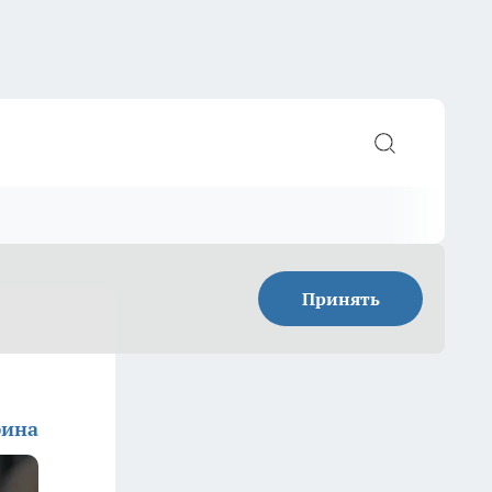
Принять
фина