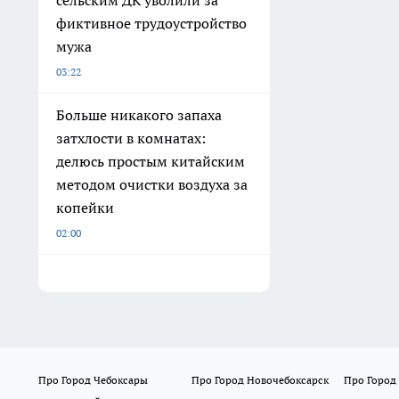
сельским ДК уволили за
фиктивное трудоустройство
мужа
03:22
Больше никакого запаха
затхлости в комнатах:
делюсь простым китайским
методом очистки воздуха за
копейки
02:00
Про Город Чебоксары
Про Город Новочебоксарск
Про Город