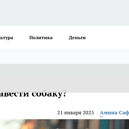
льтура
Политика
Деньги
авести собаку?
21 января 2025
Амина Са