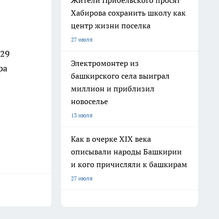
Жители Прибельского просят
Хабирова сохранить школу как
центр жизни поселка
27 июля
 29
Электромонтер из
ра
башкирского села выиграл
миллион и приблизил
новоселье
13 июля
Как в очерке XIX века
описывали народы Башкирии
и кого причисляли к башкирам
27 июля