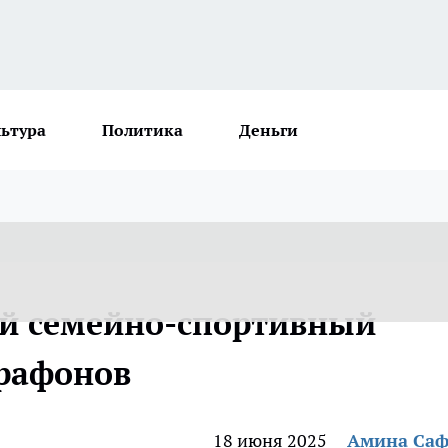
льтура
Политика
Деньги
ый семейно-спортивный
арафонов
18 июня 2025
Амина Са