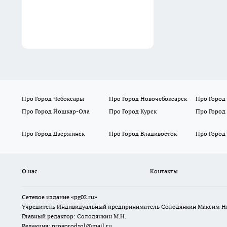
Про Город Чебоксары
Про Город Новочебоксарск
Про Город
Про Город Йошкар-Ола
Про Город Курск
Про Город
Про Город Дзержинск
Про Город Владивосток
Про Город
О нас
Контакты
Сетевое издание «pg02.ru»
Учредитель Индивидуальный предприниматель Солодянкин Максим Н
Главный редактор: Солодянкин М.Н.
Редакция: progorodsol@mail.ru