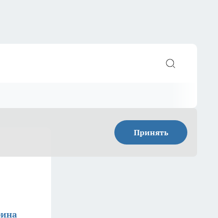
Принять
фина