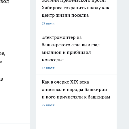
Жители Прибельского просят
авод
Хабирова сохранить школу как
центр жизни поселка
27 июля
Электромонтер из
башкирского села выиграл
миллион и приблизил
е,
новоселье
и.
13 июля
 в
Как в очерке XIX века
описывали народы Башкирии
и кого причисляли к башкирам
27 июля