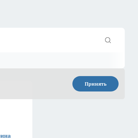
Принять
фина