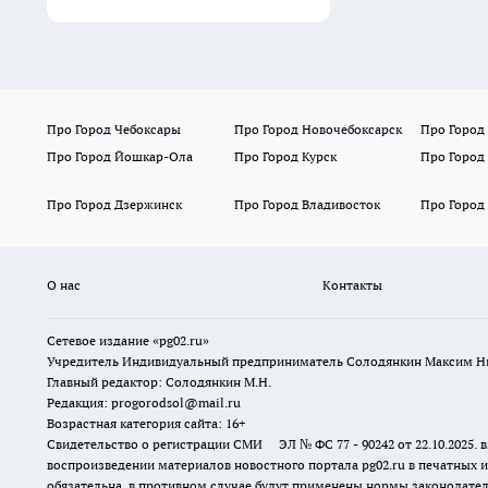
Про Город Чебоксары
Про Город Новочебоксарск
Про Город
Про Город Йошкар-Ола
Про Город Курск
Про Город
Про Город Дзержинск
Про Город Владивосток
Про Город
О нас
Контакты
Сетевое издание «pg02.ru»
Учредитель Индивидуальный предприниматель Солодянкин Максим Н
Главный редактор: Солодянкин М.Н.
Редакция: progorodsol@mail.ru
Возрастная категория сайта: 16+
Свидетельство о регистрации СМИ ЭЛ № ФС 77 - 90242 от 22.10.2025
воспроизведении материалов новостного портала pg02.ru в печатных и
обязательна, в противном случае будут применены нормы законодател