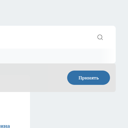
Принять
фина