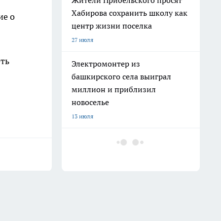
Жители Прибельского просят
Хабирова сохранить школу как
ие о
центр жизни поселка
27 июля
еть
Электромонтер из
башкирского села выиграл
миллион и приблизил
новоселье
13 июля