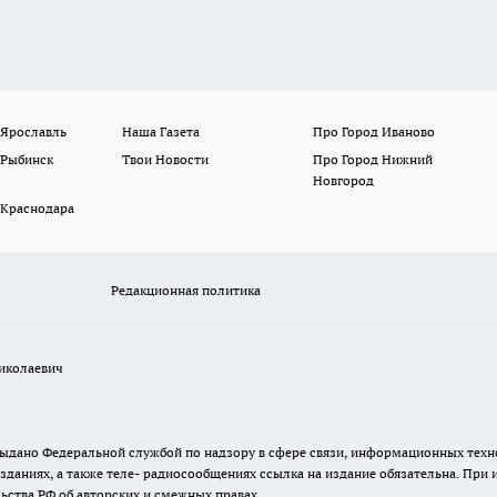
 Ярославль
Наша Газета
Про Город Иваново
 Рыбинск
Твои Новости
Про Город Нижний
Новгород
 Краснодара
Редакционная политика
иколаевич
. выдано Федеральной службой по надзору в сфере связи, информационных те
зданиях, а также теле- радиосообщениях ссылка на издание обязательна. При
ьства РФ об авторских и смежных правах.