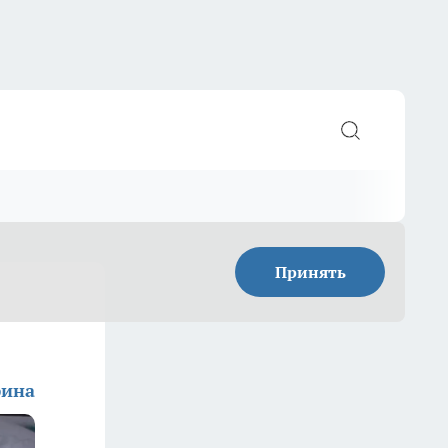
Принять
фина