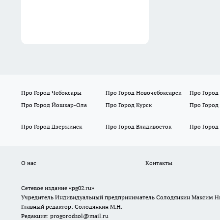
Про Город Чебоксары
Про Город Новочебоксарск
Про Город
Про Город Йошкар-Ола
Про Город Курск
Про Город
Про Город Дзержинск
Про Город Владивосток
Про Город
О нас
Контакты
Сетевое издание «pg02.ru»
Учредитель Индивидуальный предприниматель Солодянкин Максим Н
Главный редактор: Солодянкин М.Н.
Редакция: progorodsol@mail.ru