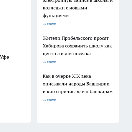
электронную запись в школы и
колледжи с новыми
функциями
27 июля
Жители Прибельского просят
Хабирова сохранить школу как
центр жизни поселка
 Уфе
27 июля
Как в очерке XIX века
описывали народы Башкирии
и кого причисляли к башкирам
27 июля