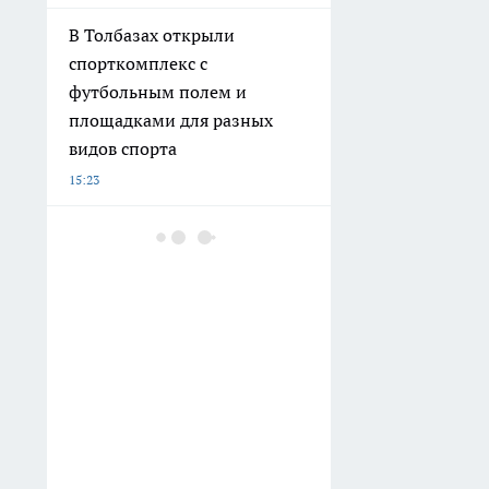
В Толбазах открыли
спорткомплекс с
футбольным полем и
площадками для разных
видов спорта
15:23
В Башкирии к «Поездам
здоровья» впервые
присоединились наркологи
для профилактики
зависимостей
15:04
Неделя в русском плацкарте
глазами иностранца: почему
эта поездка до Владивостока