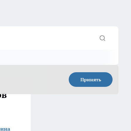
Принять
ов
фина