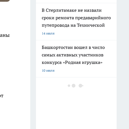
В Стерлитамаке не назвали
сроки ремонта предаварийного
путепровода на Технической
14 июля
ваны
Башкортостан вошел в число
самых активных участников
конкурса «Родная игрушка»
10 июля
В Башкирии обновят
электронную запись в школы и
от
колледжи с новыми
функциями
27 июля