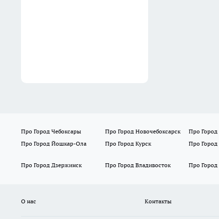
стала для него шоком
14:40
Про Город Чебоксары
Про Город Новочебоксарск
Про Город
Про Город Йошкар-Ола
Про Город Курск
Про Город
Про Город Дзержинск
Про Город Владивосток
Про Город
О нас
Контакты