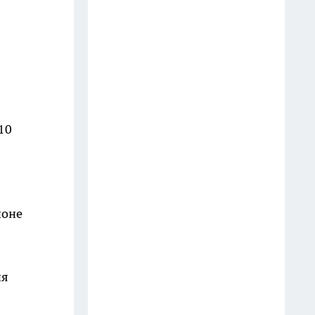
Жители Прибельского просят
Хабирова сохранить школу как
центр жизни поселка
27 июля
Электромонтер из
башкирского села выиграл
миллион и приблизил
10
новоселье
13 июля
Как в очерке XIX века
йоне
описывали народы Башкирии
и кого причисляли к башкирам
27 июля
ия
Новый пятивагонный
«Финист» вышел на