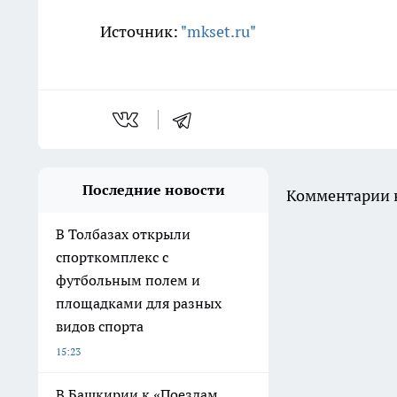
Источник:
"mkset.ru"
Последние новости
Комментарии н
В Толбазах открыли
спорткомплекс с
футбольным полем и
площадками для разных
видов спорта
15:23
В Башкирии к «Поездам