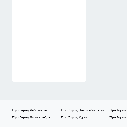
13:40
Горный марафон в
Башкирии превратился в
семейный фестиваль спорта
музыки и отдыха
13:22
Про Город Чебоксары
Про Город Новочебоксарск
Про Город
Про Город Йошкар-Ола
Про Город Курск
Про Город