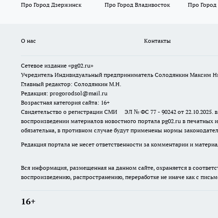
Про Город Дзержинск
Про Город Владивосток
Про Город
О нас
Контакты
Сетевое издание «pg02.ru»
Учредитель Индивидуальный предприниматель Солодянкин Максим Н
Главный редактор: Солодянкин М.Н.
Редакция: progorodsol@mail.ru
Возрастная категория сайта: 16+
Свидетельство о регистрации СМИ ЭЛ № ФС 77 - 90242 от 22.10.2025
воспроизведении материалов новостного портала pg02.ru в печатных и
обязательна, в противном случае будут применены нормы законодател
Редакция портала не несет ответственности за комментарии и материа
Вся информация, размещенная на данном сайте, охраняется в соответс
воспроизведению, распространению, переработке не иначе как с пись
16+