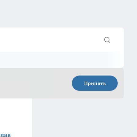
Принять
фина