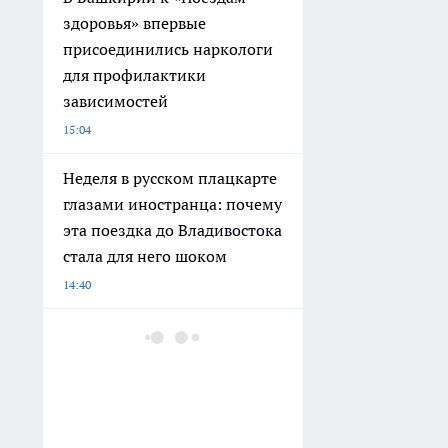
здоровья» впервые
присоединились наркологи
для профилактики
зависимостей
15:04
Неделя в русском плацкарте
глазами иностранца: почему
эта поездка до Владивостока
стала для него шоком
14:40
Выбросьте варочные пакеты
прямо сейчас: эксперты
выяснили какой яд вы
съедаете вместе с полезной
кашей