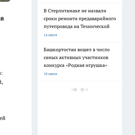
В Стерлитамаке не назвали
ей
сроки ремонта предаварийного
путепровода на Технической
14 июля
Башкортостан вошел в число
самых активных участников
конкурса «Родная игрушка»
:
10 июля
,
В Башкирии обновят
электронную запись в школы и
колледжи с новыми
функциями
ей
27 июля