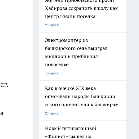
Жители Прибельского просят
Хабирова сохранить школу как
центр жизни поселка
27 июля
Электромонтер из
башкирского села выиграл
миллион и приблизил
новоселье
13 июля
СР.
Как в очерке XIX века
описывали народы Башкирии
и кого причисляли к башкирам
ия
27 июля
Новый пятивагонный
«Финист» вышел на