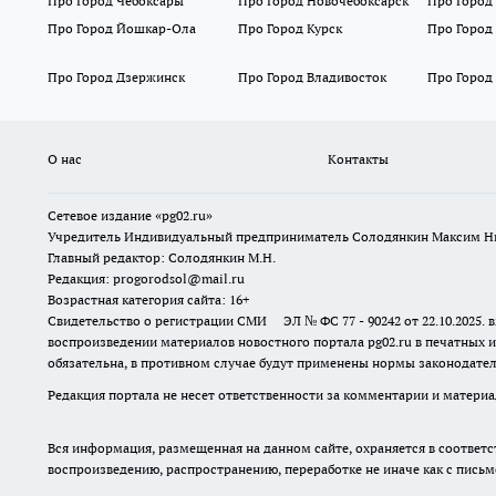
Про Город Чебоксары
Про Город Новочебоксарск
Про Город
Про Город Йошкар-Ола
Про Город Курск
Про Город
Про Город Дзержинск
Про Город Владивосток
Про Город
О нас
Контакты
Сетевое издание «pg02.ru»
Учредитель Индивидуальный предприниматель Солодянкин Максим Н
Главный редактор: Солодянкин М.Н.
Редакция: progorodsol@mail.ru
Возрастная категория сайта: 16+
Свидетельство о регистрации СМИ ЭЛ № ФС 77 - 90242 от 22.10.2025
воспроизведении материалов новостного портала pg02.ru в печатных и
обязательна, в противном случае будут применены нормы законодател
Редакция портала не несет ответственности за комментарии и материа
Вся информация, размещенная на данном сайте, охраняется в соответс
воспроизведению, распространению, переработке не иначе как с пись