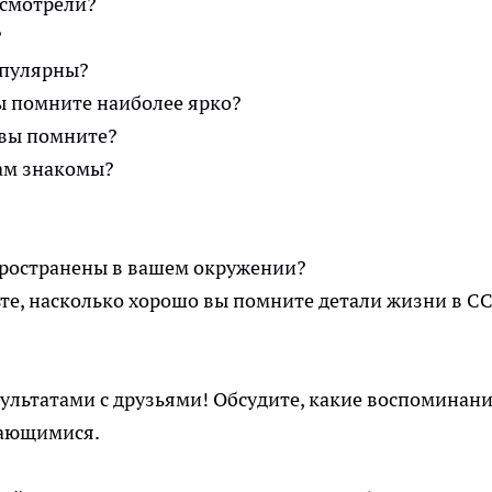
 смотрели?
?
опулярны?
ы помните наиболее ярко?
 вы помните?
ам знакомы?
пространены в вашем окружении?
те, насколько хорошо вы помните детали жизни в СС
зультатами с друзьями! Обсудите, какие воспоминан
нающимися.