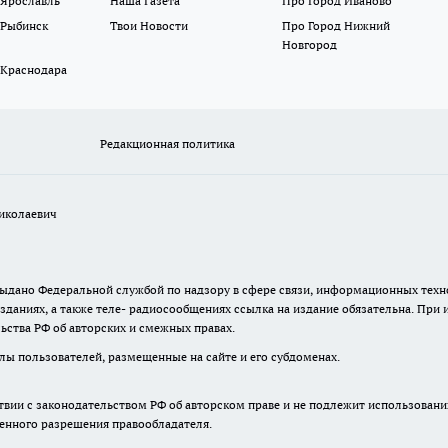
 Ярославль
Наша Газета
Про Город Иваново
 Рыбинск
Твои Новости
Про Город Нижний
Новгород
 Краснодара
Редакционная политика
иколаевич
. выдано Федеральной службой по надзору в сфере связи, информационных те
зданиях, а также теле- радиосообщениях ссылка на издание обязательна. При
ьства РФ об авторских и смежных правах.
лы пользователей, размещенные на сайте и его субдоменах.
твии с законодательством РФ об авторском праве и не подлежит использовани
менного разрешения правообладателя.