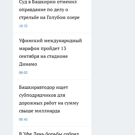
Суд в Башкирии отменил
оправдание по делу о
стрельбе на Голубом озере
10:23
Уфимский международный
марафон пройдет 13
сентября на стадионе
Динамо
09:03
Башкиравтодор ищет
субподрядчиков для
дорожных работ на сумму
свыше миллиарда
08:43
В Уфе День борьбы собрал