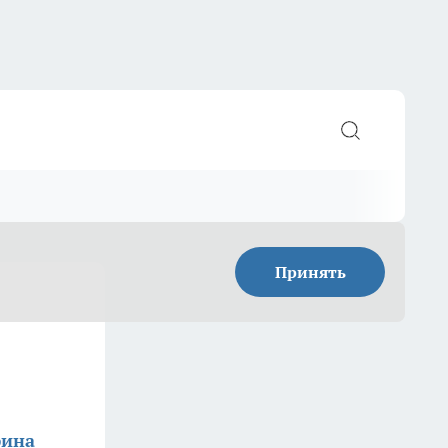
Принять
фина