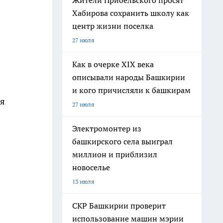
Жители Прибельского просят
Хабирова сохранить школу как
центр жизни поселка
27 июля
Как в очерке XIX века
описывали народы Башкирии
и кого причисляли к башкирам
яя
27 июля
Электромонтер из
башкирского села выиграл
миллион и приблизил
новоселье
13 июля
СКР Башкирии проверит
использование машин мэрии