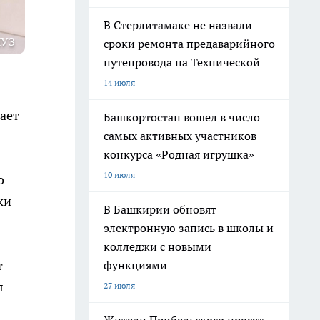
В Стерлитамаке не назвали
ЛУЗ
сроки ремонта предаварийного
путепровода на Технической
14 июля
ает
Башкортостан вошел в число
самых активных участников
конкурса «Родная игрушка»
10 июля
о
ки
В Башкирии обновят
электронную запись в школы и
колледжи с новыми
т
функциями
я
27 июля