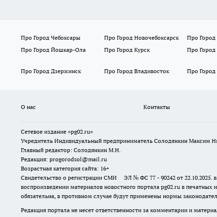
Про Город Чебоксары
Про Город Новочебоксарск
Про Город
Про Город Йошкар-Ола
Про Город Курск
Про Город
Про Город Дзержинск
Про Город Владивосток
Про Город
О нас
Контакты
Сетевое издание «pg02.ru»
Учредитель Индивидуальный предприниматель Солодянкин Максим Н
Главный редактор: Солодянкин М.Н.
Редакция: progorodsol@mail.ru
Возрастная категория сайта: 16+
Свидетельство о регистрации СМИ ЭЛ № ФС 77 - 90242 от 22.10.2025
воспроизведении материалов новостного портала pg02.ru в печатных и
обязательна, в противном случае будут применены нормы законодател
Редакция портала не несет ответственности за комментарии и материа