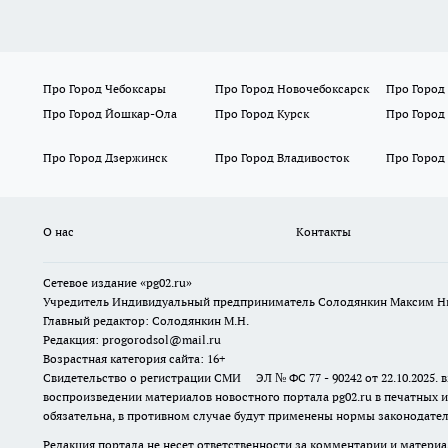
Про Город Чебоксары
Про Город Новочебоксарск
Про Город
Про Город Йошкар-Ола
Про Город Курск
Про Город
Про Город Дзержинск
Про Город Владивосток
Про Город
О нас
Контакты
Сетевое издание «pg02.ru»
Учредитель Индивидуальный предприниматель Солодянкин Максим Н
Главный редактор: Солодянкин М.Н.
Редакция: progorodsol@mail.ru
Возрастная категория сайта: 16+
Свидетельство о регистрации СМИ ЭЛ № ФС 77 - 90242 от 22.10.2025
воспроизведении материалов новостного портала pg02.ru в печатных и
обязательна, в противном случае будут применены нормы законодател
Редакция портала не несет ответственности за комментарии и материа