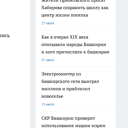
Жители Прибельского просят
Хабирова сохранить школу как
центр жизни поселка
27 июля
лись
Как в очерке XIX века
описывали народы Башкирии
и кого причисляли к башкирам
27 июля
Электромонтер из
башкирского села выиграл
миллион и приблизил
новоселье
13 июля
СКР Башкирии проверит
использование машин мэрии