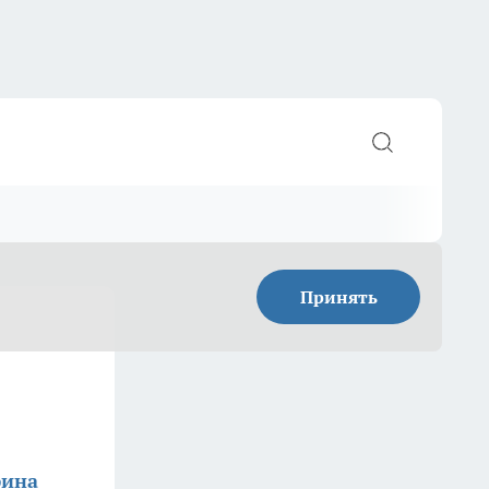
Принять
фина