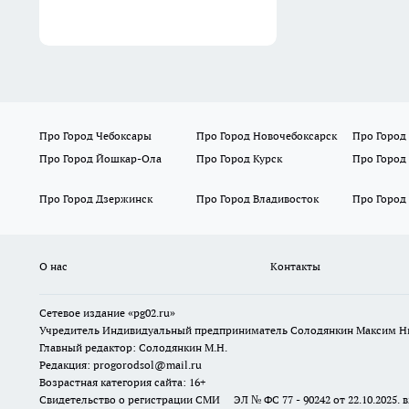
Про Город Чебоксары
Про Город Новочебоксарск
Про Город
Про Город Йошкар-Ола
Про Город Курск
Про Город
Про Город Дзержинск
Про Город Владивосток
Про Город
О нас
Контакты
Сетевое издание «pg02.ru»
Учредитель Индивидуальный предприниматель Солодянкин Максим Н
Главный редактор: Солодянкин М.Н.
Редакция: progorodsol@mail.ru
Возрастная категория сайта: 16+
Свидетельство о регистрации СМИ ЭЛ № ФС 77 - 90242 от 22.10.2025