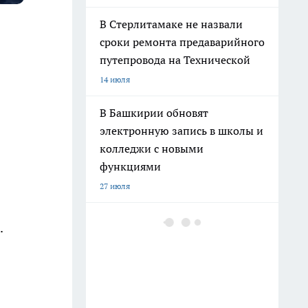
В Стерлитамаке не назвали
сроки ремонта предаварийного
путепровода на Технической
14 июля
0
В Башкирии обновят
электронную запись в школы и
колледжи с новыми
функциями
27 июля
Башкортостан вошел в число
.
самых активных участников
конкурса «Родная игрушка»
10 июля