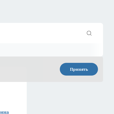
Принять
фина