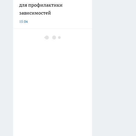
для профилактики
зависимостей
15:04
Неделя в русском плацкарте
глазами иностранца: почему
эта поездка до Владивостока
стала для него шоком
14:40
Выбросьте варочные пакеты
прямо сейчас: эксперты
выяснили какой яд вы
съедаете вместе с полезной
кашей
13:40