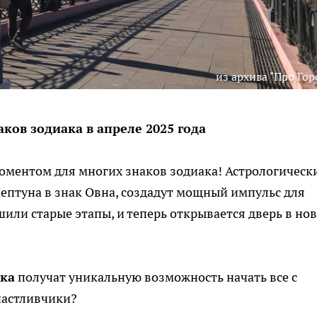
из архива "Про Гор
ков зодиака в апреле 2025 года
оментом для многих знаков зодиака! Астрологическ
Нептуна в знак Овна, создадут мощный импульс для
или старые этапы, и теперь открывается дверь в но
ака
получат уникальную возможность начать все с
счастливчики?