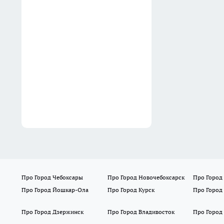
Выбросьте варочные пакеты
прямо сейчас: эксперты
выяснили какой яд вы
съедаете вместе с полезной
кашей
13:40
Про Город Чебоксары
Про Город Новочебоксарск
Про Город
Про Город Йошкар-Ола
Про Город Курск
Про Город
Про Город Дзержинск
Про Город Владивосток
Про Город