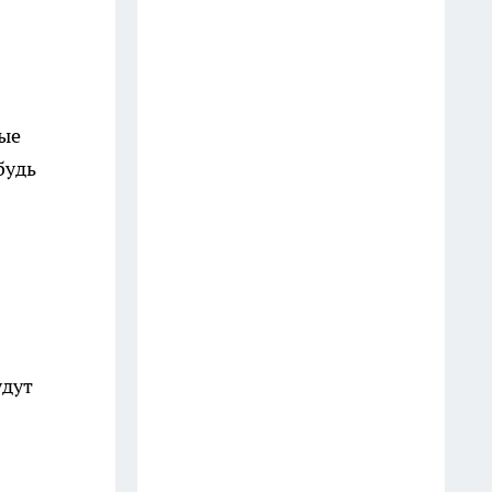
Жители Прибельского просят
Хабирова сохранить школу как
центр жизни поселка
27 июля
мые
Электромонтер из
будь
башкирского села выиграл
миллион и приблизил
новоселье
13 июля
Как в очерке XIX века
описывали народы Башкирии
и кого причисляли к башкирам
удут
27 июля
Новый пятивагонный
«Финист» вышел на