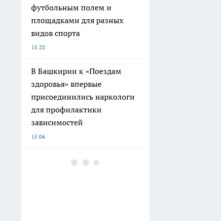
футбольным полем и
площадками для разных
видов спорта
15:23
В Башкирии к «Поездам
здоровья» впервые
присоединились наркологи
для профилактики
зависимостей
15:04
Неделя в русском плацкарте
глазами иностранца: почему
эта поездка до Владивостока
стала для него шоком
14:40