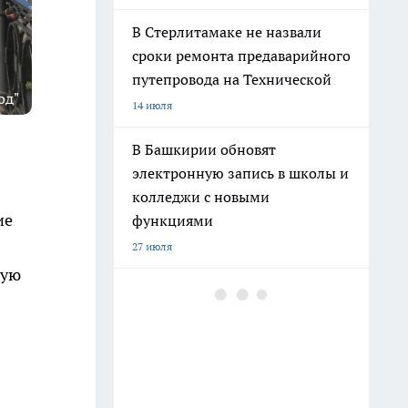
В Стерлитамаке не назвали
сроки ремонта предаварийного
путепровода на Технической
од"
14 июля
В Башкирии обновят
электронную запись в школы и
колледжи с новыми
ие
функциями
27 июля
вую
Башкортостан вошел в число
самых активных участников
конкурса «Родная игрушка»
10 июля