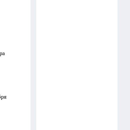
Жители Прибельского просят
Хабирова сохранить школу как
центр жизни поселка
27 июля
Как в очерке XIX века
описывали народы Башкирии
и кого причисляли к башкирам
ра
27 июля
Электромонтер из
башкирского села выиграл
миллион и приблизил
бря
новоселье
13 июля
Новый пятивагонный
«Финист» вышел на