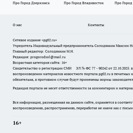
Про Город Дзержинск
Про Город Владивосток
Про Город
О нас
Контакты
Сетевое издание «pg02.ru»
Учредитель Индивидуальный предприниматель Солодянкин Максим Н
Главный редактор: Солодянкин М.Н.
Редакция: progorodsol@mail.ru
Возрастная категория сайта: 16+
Свидетельство о регистрации СМИ ЭЛ № ФС 77 - 90242 от 22.10.2025
воспроизведении материалов новостного портала pg02.ru в печатных и
обязательна, в противном случае будут применены нормы законодател
Редакция портала не несет ответственности за комментарии и материа
Вся информация, размещенная на данном сайте, охраняется в соответс
воспроизведению, распространению, переработке не иначе как с пись
16+