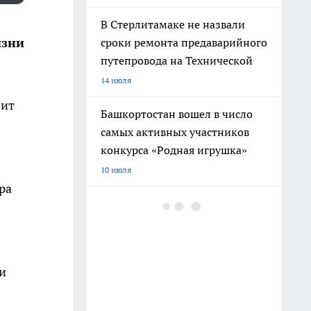
В Стерлитамаке не назвали
изни
сроки ремонта предаварийного
путепровода на Технической
14 июля
вит
Башкортостан вошел в число
самых активных участников
конкурса «Родная игрушка»
10 июля
ра
В Башкирии обновят
электронную запись в школы и
колледжи с новыми
функциями
и
27 июля