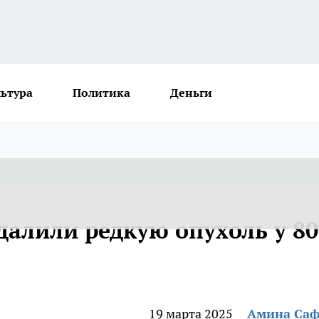
льтура
Политика
Деньги
далили редкую опухоль у 80
19 марта 2025
Амина Са