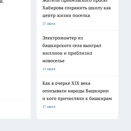
Жители Прибельского просят
й.
Хабирова сохранить школу как
центр жизни поселка
27 июля
Электромонтер из
башкирского села выиграл
миллион и приблизил
новоселье
13 июля
Как в очерке XIX века
описывали народы Башкирии
и кого причисляли к башкирам
27 июля