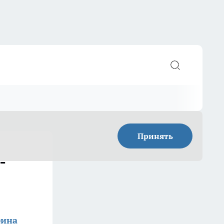
Принять
-
фина