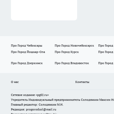
Про Город Чебоксары
Про Город Новочебоксарск
Про Город
Про Город Йошкар-Ола
Про Город Курск
Про Город
Про Город Дзержинск
Про Город Владивосток
Про Город
О нас
Контакты
Сетевое издание «pg02.ru»
Учредитель Индивидуальный предприниматель Солодянкин Максим Н
Главный редактор: Солодянкин М.Н.
Редакция: progorodsol@mail.ru