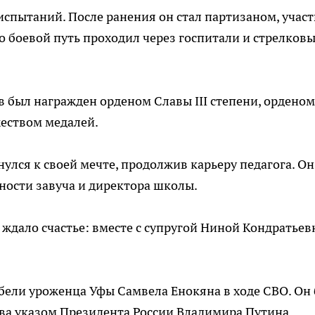
испытаний. После ранения он стал партизаном, участ
го боевой путь проходил через госпитали и стрелков
 был награжден орденом Славы III степени, орденом
жеством медалей.
лся к своей мечте, продолжив карьеру педагога. Он
ности завуча и директора школы.
ждало счастье: вместе с супругой Ниной Кондратьев
ибели уроженца Уфы Самвела Енокяна в ходе СВО. Он
а указом Президента России Владимира Путина.