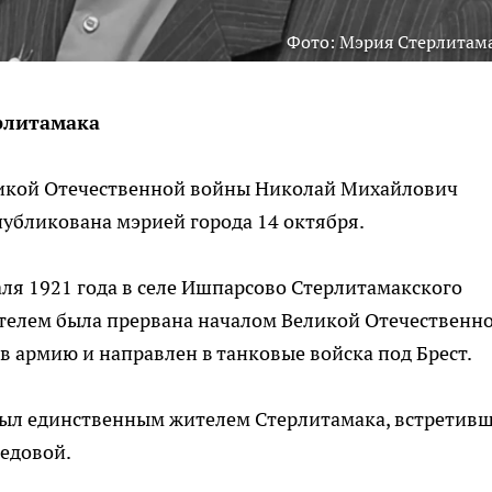
Фото: Мэрия Стерлитам
рлитамака
ликой Отечественной войны Николай Михайлович
публикована мэрией города 14 октября.
ля 1921 года в селе Ишпарсово Стерлитамакского
ителем была прервана началом Великой Отечественн
 в армию и направлен в танковые войска под Брест.
был единственным жителем Стерлитамака, встретив
редовой.