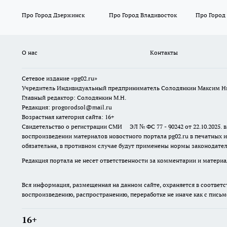
Про Город Дзержинск
Про Город Владивосток
Про Город
О нас
Контакты
Сетевое издание «pg02.ru»
Учредитель Индивидуальный предприниматель Солодянкин Максим Н
Главный редактор: Солодянкин М.Н.
Редакция: progorodsol@mail.ru
Возрастная категория сайта: 16+
Свидетельство о регистрации СМИ ЭЛ № ФС 77 - 90242 от 22.10.2025
воспроизведении материалов новостного портала pg02.ru в печатных и
обязательна, в противном случае будут применены нормы законодател
Редакция портала не несет ответственности за комментарии и материа
Вся информация, размещенная на данном сайте, охраняется в соответс
воспроизведению, распространению, переработке не иначе как с пись
16+