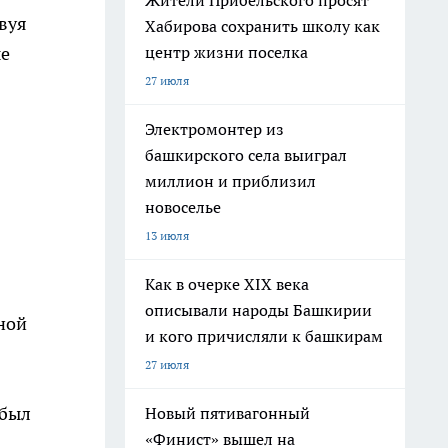
Жители Прибельского просят
вуя
Хабирова сохранить школу как
центр жизни поселка
ые
27 июля
Электромонтер из
башкирского села выиграл
миллион и приблизил
новоселье
13 июля
Как в очерке XIX века
описывали народы Башкирии
ной
и кого причисляли к башкирам
27 июля
 был
Новый пятивагонный
«Финист» вышел на