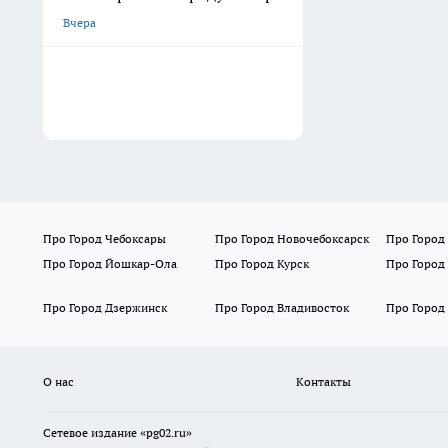
Вчера
Про Город Чебоксары
Про Город Новочебоксарск
Про Город
Про Город Йошкар-Ола
Про Город Курск
Про Город
Про Город Дзержинск
Про Город Владивосток
Про Город
О нас
Контакты
Сетевое издание «pg02.ru»