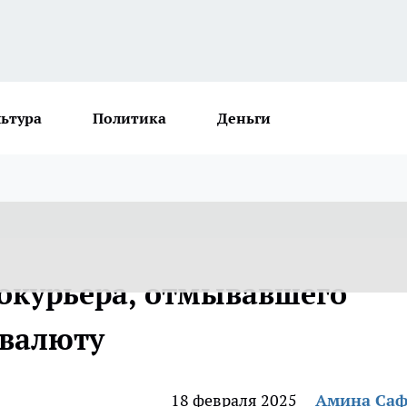
льтура
Политика
Деньги
окурьера, отмывавшего
овалюту
18 февраля 2025
Амина Са