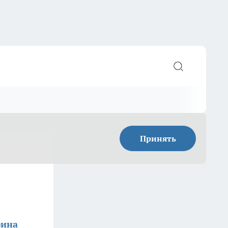
Принять
фина