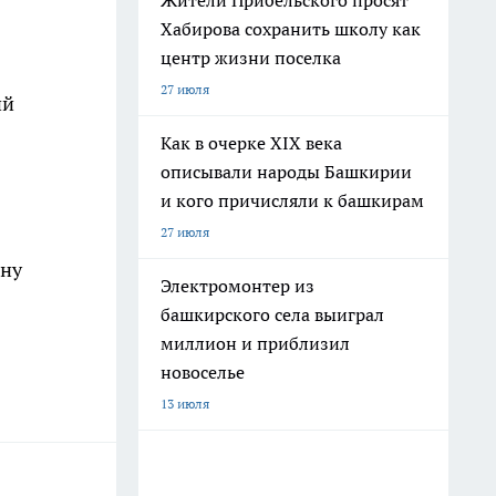
Жители Прибельского просят
Хабирова сохранить школу как
центр жизни поселка
27 июля
ий
Как в очерке XIX века
описывали народы Башкирии
и кого причисляли к башкирам
27 июля
ыну
Электромонтер из
башкирского села выиграл
миллион и приблизил
новоселье
13 июля