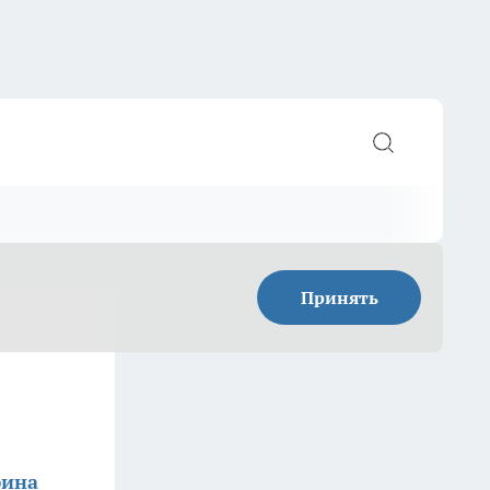
Принять
фина