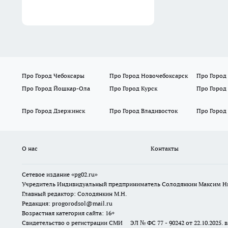
Про Город Чебоксары
Про Город Новочебоксарск
Про Город
Про Город Йошкар-Ола
Про Город Курск
Про Город
Про Город Дзержинск
Про Город Владивосток
Про Город
О нас
Контакты
Сетевое издание «pg02.ru»
Учредитель Индивидуальный предприниматель Солодянкин Максим Н
Главный редактор: Солодянкин М.Н.
Редакция: progorodsol@mail.ru
Возрастная категория сайта: 16+
Свидетельство о регистрации СМИ ЭЛ № ФС 77 - 90242 от 22.10.2025