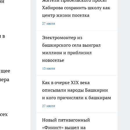
Жители Прибельского просят
ой
Хабирова сохранить школу как
центр жизни поселка
27 июля
 в
Электромонтер из
башкирского села выиграл
миллион и приблизил
новоселье
13 июля
ящее
мера
Как в очерке XIX века
описывали народы Башкирии
и кого причисляли к башкирам
27 июля
сех
Новый пятивагонный
«Финист» вышел на