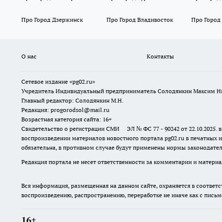
Про Город Дзержинск
Про Город Владивосток
Про Город
О нас
Контакты
Сетевое издание «pg02.ru»
Учредитель Индивидуальный предприниматель Солодянкин Максим Н
Главный редактор: Солодянкин М.Н.
Редакция: progorodsol@mail.ru
Возрастная категория сайта: 16+
Свидетельство о регистрации СМИ ЭЛ № ФС 77 - 90242 от 22.10.2025
воспроизведении материалов новостного портала pg02.ru в печатных и
обязательна, в противном случае будут применены нормы законодател
Редакция портала не несет ответственности за комментарии и материа
Вся информация, размещенная на данном сайте, охраняется в соответс
воспроизведению, распространению, переработке не иначе как с пись
16+