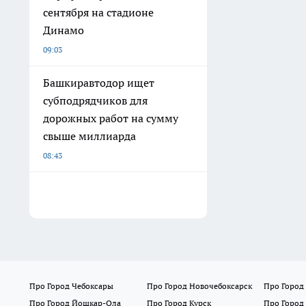
сентября на стадионе
Динамо
09:03
Башкиравтодор ищет
субподрядчиков для
дорожных работ на сумму
свыше миллиарда
08:43
Про Город Чебоксары
Про Город Новочебоксарск
Про Город
Про Город Йошкар-Ола
Про Город Курск
Про Город