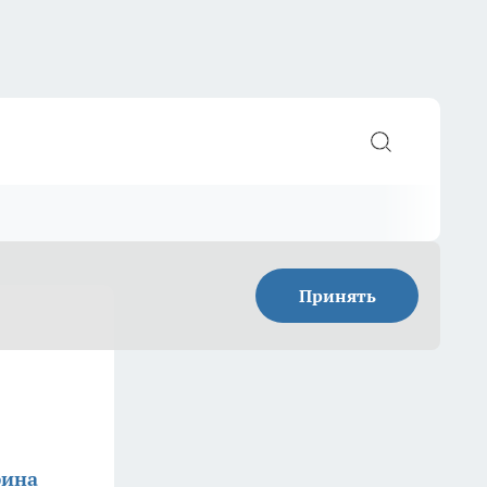
Принять
фина