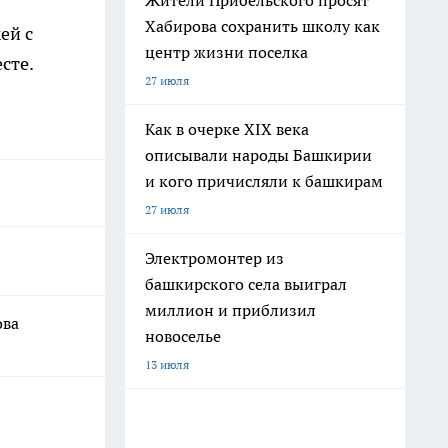
Жители Прибельского просят
Хабирова сохранить школу как
ей с
центр жизни поселка
сте.
27 июля
Как в очерке XIX века
описывали народы Башкирии
и кого причисляли к башкирам
27 июля
Электромонтер из
башкирского села выиграл
миллион и приблизил
ова
новоселье
13 июля