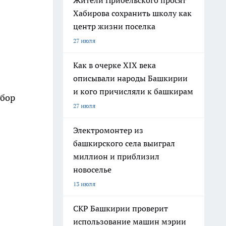
Жители Прибельского просят
Хабирова сохранить школу как
центр жизни поселка
27 июля
Как в очерке XIX века
описывали народы Башкирии
и кого причисляли к башкирам
ыбор
27 июля
Электромонтер из
башкирского села выиграл
миллион и приблизил
новоселье
13 июля
СКР Башкирии проверит
использование машин мэрии