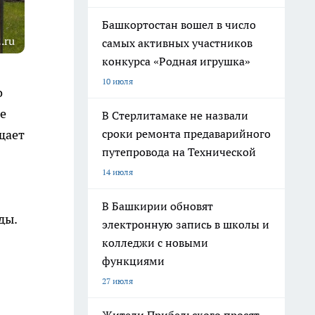
Башкортостан вошел в число
.ru
самых активных участников
конкурса «Родная игрушка»
10 июля
о
е
В Стерлитамаке не назвали
сроки ремонта предаварийного
щает
путепровода на Технической
14 июля
В Башкирии обновят
ды.
электронную запись в школы и
колледжи с новыми
функциями
27 июля