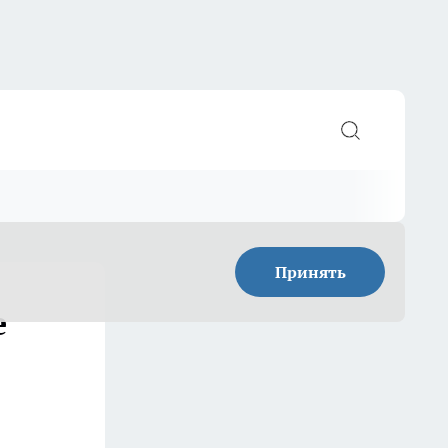
Принять
е