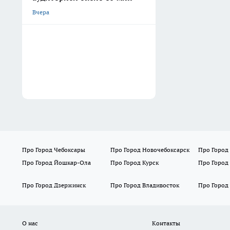
Вчера
Про Город Чебоксары
Про Город Новочебоксарск
Про Город
Про Город Йошкар-Ола
Про Город Курск
Про Город
Про Город Дзержинск
Про Город Владивосток
Про Город
О нас
Контакты