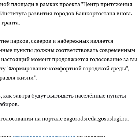
ьной площади в рамках проекта "Центр притяжения
 Института развития городов Башкортостана вновь
 гранта.
итие парков, скверов и набережных является
енные пункты должны соответствовать современным
В настоящий момент продолжается голосование за в
кту "Формирование комфортной городской среды",
ра для жизни".
, как завтра будут выглядеть населённые пункты
Хабиров.
олосовании на портале zagorodsreda.gosuslugi.ru.
кирии
стартовало голосование
по проекту