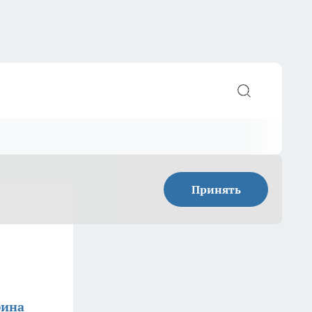
Принять
фина