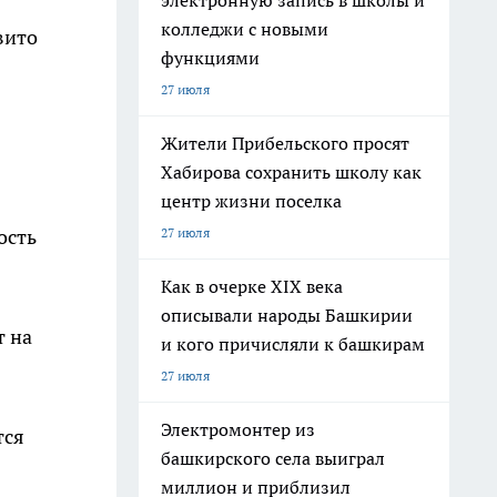
электронную запись в школы и
колледжи с новыми
вито
функциями
27 июля
Жители Прибельского просят
Хабирова сохранить школу как
центр жизни поселка
27 июля
ость
Как в очерке XIX века
описывали народы Башкирии
т на
и кого причисляли к башкирам
27 июля
Электромонтер из
тся
башкирского села выиграл
миллион и приблизил