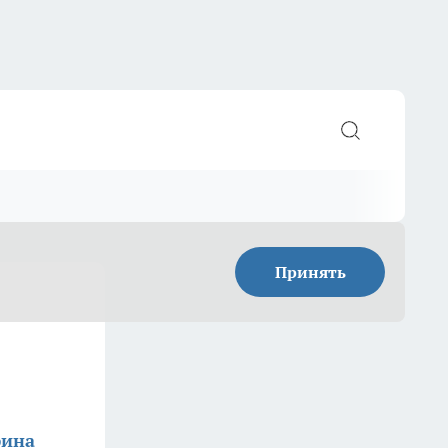
Принять
фина