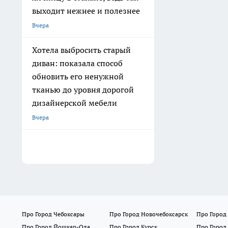
выходит нежнее и полезнее
Вчера
Хотела выбросить старый
диван: показала способ
обновить его ненужной
тканью до уровня дорогой
дизайнерской мебели
Вчера
Про Город Чебоксары
Про Город Новочебоксарск
Про Город
Про Город Йошкар-Ола
Про Город Курск
Про Город