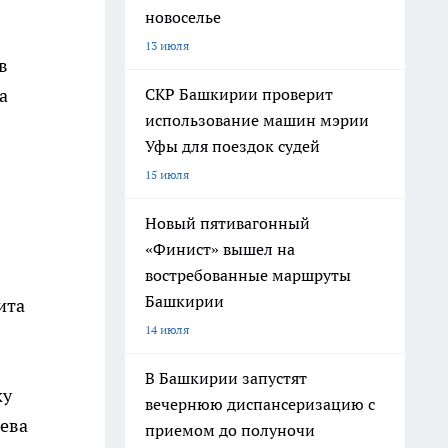
новоселье
13 июля
в
СКР Башкирии проверит
а
использование машин мэрии
Уфы для поездок судей
15 июля
Новый пятивагонный
«Финист» вышел на
востребованные маршруты
Башкирии
ита
14 июля
В Башкирии запустят
ку
вечернюю диспансеризацию с
чева
приемом до полуночи