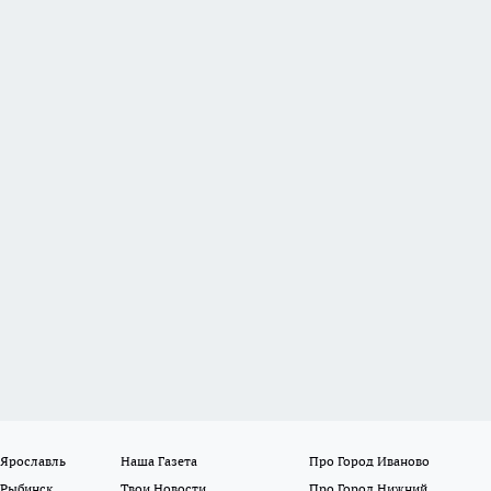
 Ярославль
Наша Газета
Про Город Иваново
 Рыбинск
Твои Новости
Про Город Нижний