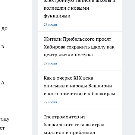
электронную запись в школы и
колледжи с новыми
функциями
27 июля
 до
Жители Прибельского просят
 в
Хабирова сохранить школу как
центр жизни поселка
27 июля
Как в очерке XIX века
ЛА.
описывали народы Башкирии
и кого причисляли к башкирам
27 июля
Электромонтер из
году
башкирского села выиграл
ст
миллион и приблизил