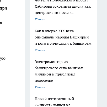
Жители Прибельского просят
и
Хабирова сохранить школу как
 при
центр жизни поселка
27 июля
ся
Как в очерке XIX века
описывали народы Башкирии
и кого причисляли к башкирам
27 июля
ную
Электромонтер из
башкирского села выиграл
миллион и приблизил
новоселье
13 июля
Новый пятивагонный
«Финист» вышел на