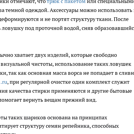
йки отмечают, что
трюк с пакетом
или специальным
за темной одеждой. Аксессуары можно использовать
еформируются и не портят структуру ткани. После
 ловушку под проточной водой, сняв образовавший
ычно хватает двух изделий, которые свободно
изуальной чистоты, использование таких ловушек
и, так как основная масса ворса не попадает в слив
.ru
, при регулярной очистке один комплект служит
ния качества стирки применяются и другие бытовые
омогает вернуть вещам прежний вид.
оты таких шариков основана на принципах
тирует структуру семян репейника, способных