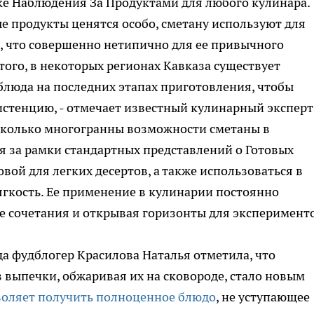
ске Наблюдения За Продуктами для любого кулинара.
е продукты ценятся особо, сметану используют для
, что совершенно нетипично для ее привычного
того, в некоторых регионах Кавказа существует
блюда на последних этапах приготовления, чтобы
истенцию, - отмечает известный кулинарный эксперт
асколько многогранны возможности сметаны в
я за рамки стандартных представлений о Готовых
овой для легких десертов, а также использоваться в
ягкость. Ее применение в кулинарии постоянно
е сочетания и открывая горизонты для эксперимент
да фудблогер Красилова Наталья отметила, что
 выпечки, обжаривая их на сковороде, стало новым
воляет получить полноценное блюдо
, не уступающее