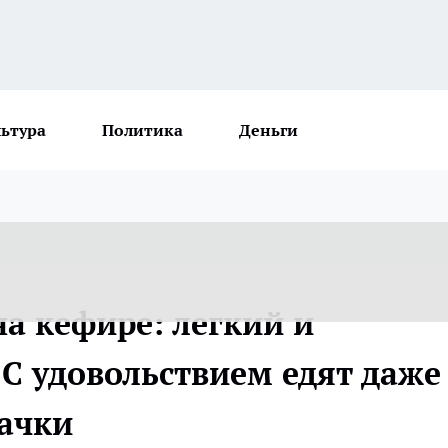
льтура
Политика
Деньги
а кефире: легкий и
 С удовольствием едят даже
бачки