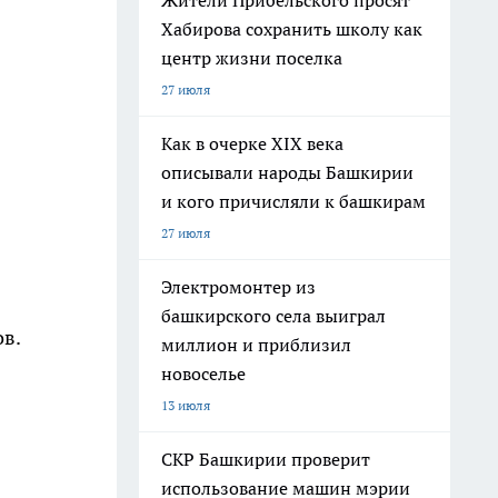
Жители Прибельского просят
Хабирова сохранить школу как
центр жизни поселка
27 июля
Как в очерке XIX века
описывали народы Башкирии
и кого причисляли к башкирам
27 июля
Электромонтер из
башкирского села выиграл
ов.
миллион и приблизил
новоселье
13 июля
СКР Башкирии проверит
использование машин мэрии