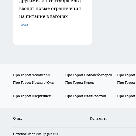
другими: с 1 сентября РЖД
вводят новые ограничения
на питание в вагонах
14:40
Про Город Чебоксары
Про Город Новочебоксарск
Про Город
Про Город Йошкар-Ола
Про Город Курск
Про Город
Про Город Дзержинск
Про Город Владивосток
Про Город
О нас
Контакты
Сетевое издание «pg02.ru»