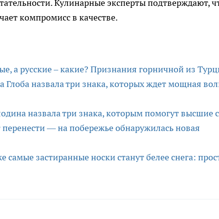
тательности. Кулинарные эксперты подтверждают, ч
чает компромисс в качестве.
ые, а русские – какие? Признания горничной из Тур
 Глоба назвала три знака, которых ждет мощная вол
лодина назвала три знака, которым помогут высшие 
т перенести — на побережье обнаружилась новая
е самые застиранные носки станут белее снега: прос