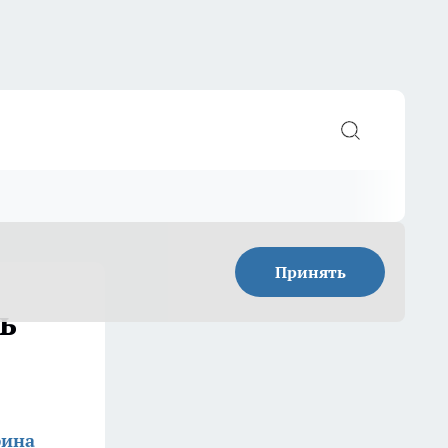
Принять
ь
фина