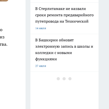
В Стерлитамаке не назвали
сроки ремонта предаварийного
путепровода на Технической
14 июля
по
 из
В Башкирии обновят
тва.
электронную запись в школы и
колледжи с новыми
функциями
27 июля
Башкортостан вошел в число
самых активных участников
конкурса «Родная игрушка»
10 июля