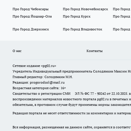
Про Город Чебоксары
Про Город Новочебоксарск
Про Город
Про Город Йошкар-Ола
Про Город Курск
Про Город
Про Город Дзержинск
Про Город Владивосток
Про Город
О нас
Контакты
Сетевое издание «pg02.ru»
Учредитель Индивидуальный предприниматель Солодянкин Максим Н
Главный редактор: Солодянкин М.Н.
Редакция: progorodsol@mail.ru
Возрастная категория сайта: 16+
Свидетельство о регистрации СМИ ЭЛ № ФС 77 - 90242 от 22.10.2025
воспроизведении материалов новостного портала pg02.ru в печатных и
обязательна, в противном случае будут применены нормы законодател
Редакция портала не несет ответственности за комментарии и материа
Вся информация, размещенная на данном сайте, охраняется в соответс