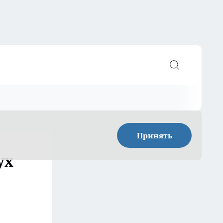
Принять
ух