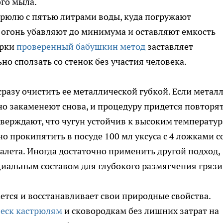
ого мыла.
рюлю с пятью литрами воды, куда погружают
 огонь убавляют до минимума и оставляют емкость
арки
проверенный бабушкин метод
заставляет
но сползать со стенок без участия человека.
сразу очистить ее металлической губкой. Если метал
но закаменеют снова, и процедуру придется повторят
верждают, что чугун устойчив к высоким температу
о прокипятить в посуде 100 мл уксуса с 4 ложками с
алета. Иногда достаточно применить другой подход,
иальным составом для глубокого размягчения грязи
ется и восстанавливает свои природные свойства.
леск кастрюлям
и сковородкам без лишних затрат на