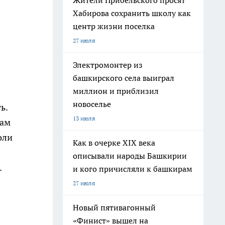
Жители Прибельского просят
Хабирова сохранить школу как
центр жизни поселка
27 июля
Электромонтер из
башкирского села выиграл
миллион и приблизил
л
новоселье
ь.
13 июля
рам
оли
Как в очерке XIX века
описывали народы Башкирии
.
и кого причисляли к башкирам
27 июля
Новый пятивагонный
«Финист» вышел на