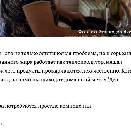
Фото с сайта progorod76
- это не только эстетическая проблема, но и серьез
анного жира работает как теплоизолятор, мешая
за чего продукты прожариваются некачественно. Ког
льны, на помощь приходит домашний метод "Два
ва потребуются простые компоненты:
а;