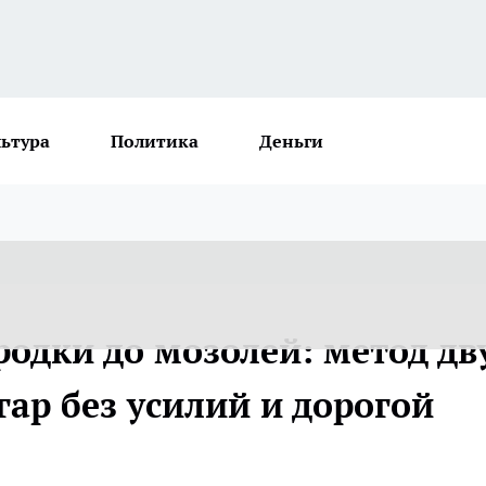
льтура
Политика
Деньги
родки до мозолей: метод дв
гар без усилий и дорогой