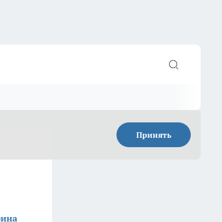
Принять
фина