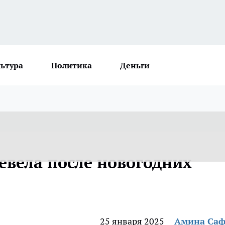
льтура
Политика
Деньги
евела после новогодних
25 января 2025
Амина Са