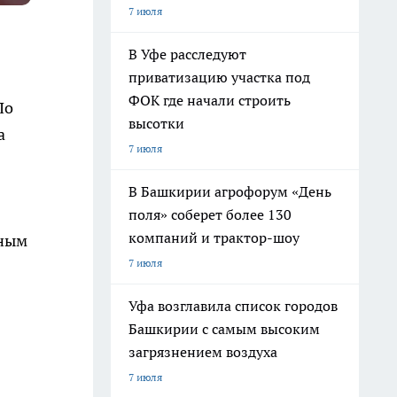
7 июля
В Уфе расследуют
приватизацию участка под
ФОК где начали строить
По
высотки
а
7 июля
В Башкирии агрофорум «День
поля» соберет более 130
компаний и трактор-шоу
нным
7 июля
Уфа возглавила список городов
Башкирии с самым высоким
загрязнением воздуха
7 июля