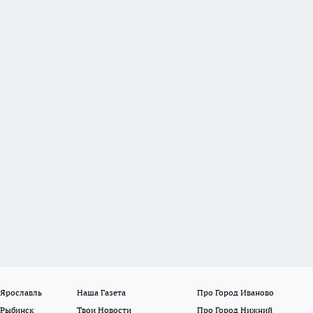
 Ярославль
Наша Газета
Про Город Иваново
 Рыбинск
Твои Новости
Про Город Нижний