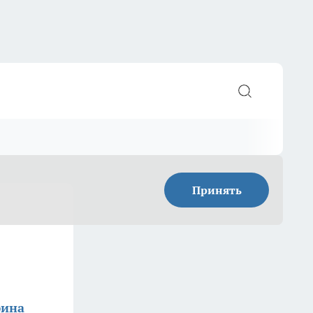
Принять
фина