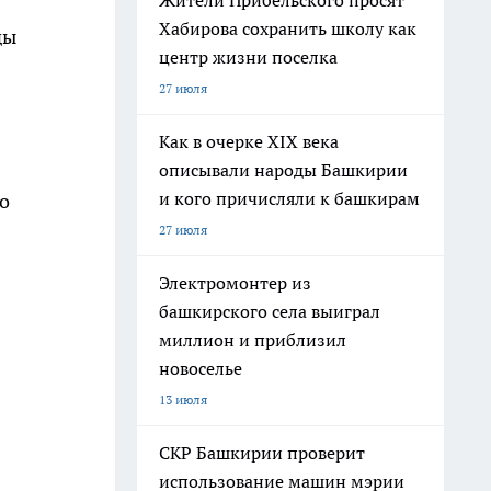
Жители Прибельского просят
Хабирова сохранить школу как
ды
центр жизни поселка
27 июля
Как в очерке XIX века
описывали народы Башкирии
и кого причисляли к башкирам
о
27 июля
Электромонтер из
башкирского села выиграл
миллион и приблизил
новоселье
13 июля
СКР Башкирии проверит
использование машин мэрии