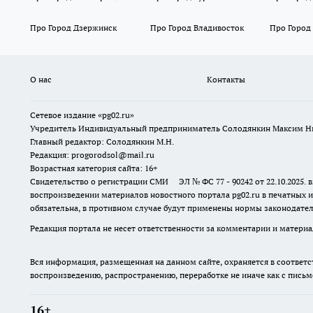
Про Город Дзержинск
Про Город Владивосток
Про Город
О нас
Контакты
Сетевое издание «pg02.ru»
Учредитель Индивидуальный предприниматель Солодянкин Максим Н
Главный редактор: Солодянкин М.Н.
Редакция: progorodsol@mail.ru
Возрастная категория сайта: 16+
Свидетельство о регистрации СМИ ЭЛ № ФС 77 - 90242 от 22.10.2025
воспроизведении материалов новостного портала pg02.ru в печатных и
обязательна, в противном случае будут применены нормы законодател
Редакция портала не несет ответственности за комментарии и материа
Вся информация, размещенная на данном сайте, охраняется в соответс
воспроизведению, распространению, переработке не иначе как с пись
16+