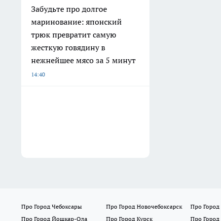
Забудьте про долгое
маринование: японский
трюк превратит самую
жесткую говядину в
нежнейшее мясо за 5 минут
14:40
Про Город Чебоксары
Про Город Новочебоксарск
Про Город
Про Город Йошкар-Ола
Про Город Курск
Про Город